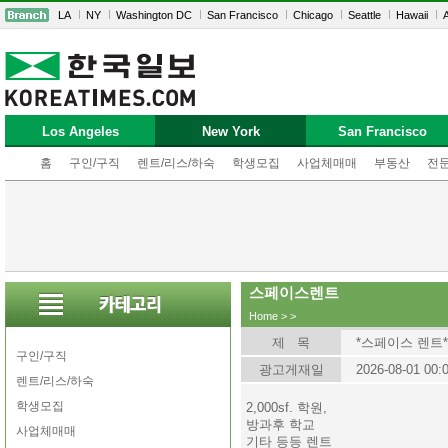
LA
NY
Washington DC
San Francisco
Chicago
Seattle
Hawaii
A
Los Angeles
New York
San Francisco
홈
구인/구직
렌트/리스/하숙
학생모집
사업체매매
부동산
전
스페이스렌트
Home
>
>
제 목
*스페이스 렌트*
구인/구직
광고게재일
2026-08-01 00:
렌트/리스/하숙
학생모집
2,000sf. 학원,
방과후 학교
사업체매매
기타 등등 렌트