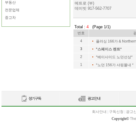
부동산
메트로 (부)
데이빗 917-562-7707
전문업체
중고차
Total :
4
(Page 1/1)
번호
4
플러싱 166가 & Northe
3
*스페이스 렌트*
2
*베이사이드 노던선상*
1
*노던 156가 샤핑몰내 *
회사안내
|
구독신청
|
광고
Copyright©
The