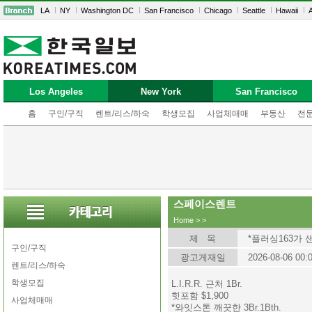
LA
NY
Washington DC
San Francisco
Chicago
Seattle
Hawaii
A
Los Angeles
New York
San Francisco
홈
구인/구직
렌트/리스/하숙
학생모집
사업체매매
부동산
전
스페이스렌트
Home
>
>
제 목
*플러싱163가
구인/구직
광고게재일
2026-08-06 00:
렌트/리스/하숙
학생모집
L.I.R.R. 근처 1Br.
힛포함 $1,900
사업체매매
*와잇스톤 깨끗한 3Br.1Bth.