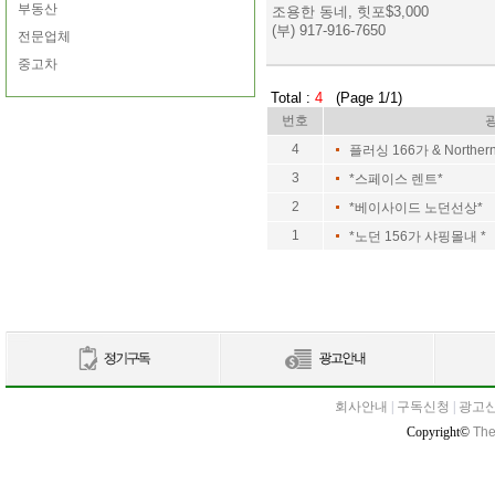
부동산
조용한 동네, 힛포$3,000
(부) 917-916-7650
전문업체
중고차
Total :
4
(Page 1/1)
번호
4
플러싱 166가 & Northe
3
*스페이스 렌트*
2
*베이사이드 노던선상*
1
*노던 156가 샤핑몰내 *
회사안내
|
구독신청
|
광고
Copyright©
The