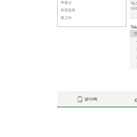
부동산
빅스
아이
전문업체
중고차
Tot