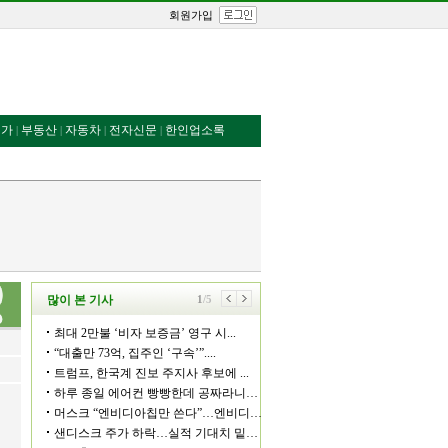
회원가입
번가
부동산
자동차
전자신문
한인업소록
|
|
|
|