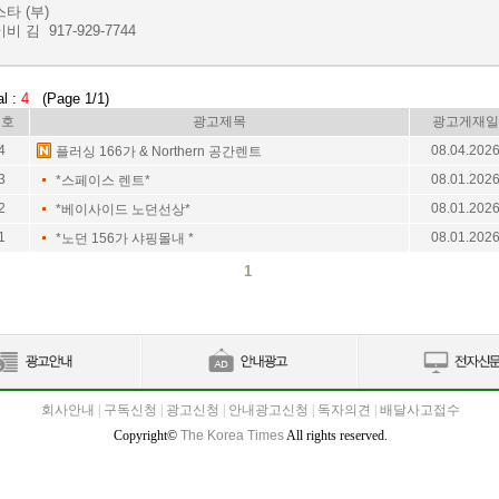
타 (부)
비 김 917-929-7744
al :
4
(Page 1/1)
번호
광고제목
광고게재일
4
08.04.202
플러싱 166가 & Northern 공간렌트
3
08.01.202
*스페이스 렌트*
2
08.01.202
*베이사이드 노던선상*
1
08.01.202
*노던 156가 샤핑몰내 *
1
회사안내
|
구독신청
|
광고신청
|
안내광고신청
|
독자의견
|
배달사고접수
Copyright©
The Korea Times
All rights reserved.