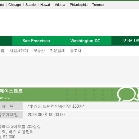
sco
Chicago
Seattle
Hawaii
Atlanta
Philadelphia
Toronto
K타운 1
San Francisco
Washington DC
모집
사업체매매
부동산
전문업체
중고차
페이스렌트
me
>
>
제 목
*후러싱 노던한양슈퍼옆 150가*
광고게재일
2026-08-01 00:00:00
플레스 2베드룸 2화장실
차역, 버스 이용편리
 $2,600