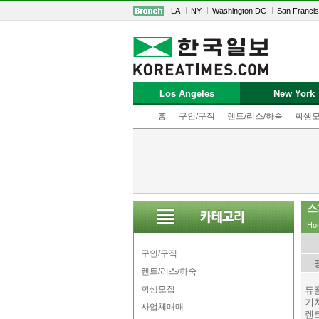
LA
NY
Washington DC
San Franci
Los Angeles
New York
홈
구인/구직
렌트/리스/하숙
학생
스
Ho
구인/구직
렌트/리스/하숙
학생모집
듀
기
사업체매매
렌트