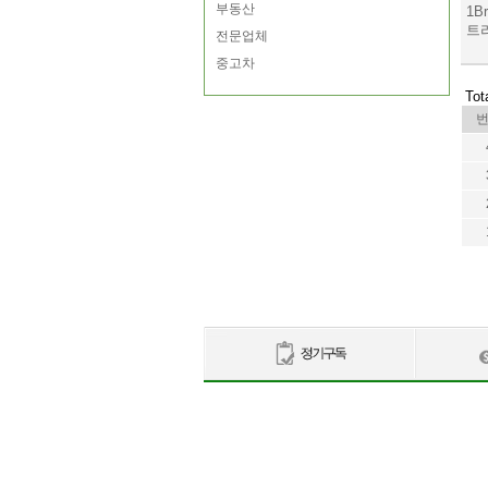
부동산
1Br
트라
전문업체
중고차
Tot