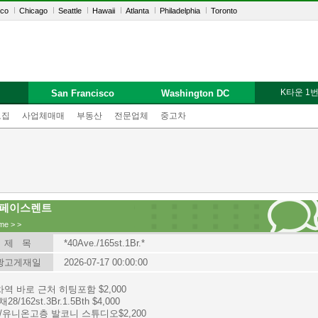
sco
Chicago
Seattle
Hawaii
Atlanta
Philadelphia
Toronto
K타운 1
San Francisco
Washington DC
모집
사업체매매
부동산
전문업체
중고차
페이스렌트
me
>
>
제 목
*40Ave./165st.1Br.*
광고게재일
2026-07-17 00:00:00
역 바로 근처 히팅포함 $2,000
28/162st.3Br.1.5Bth $4,000
4/유니온고층 발코니 스튜디오$2,200