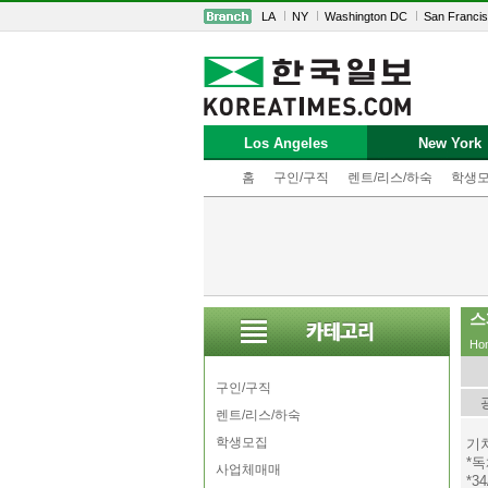
LA
NY
Washington DC
San Franci
Los Angeles
New York
홈
구인/구직
렌트/리스/하숙
학생
스
Ho
구인/구직
렌트/리스/하숙
학생모집
기차
*독채
사업체매매
*3