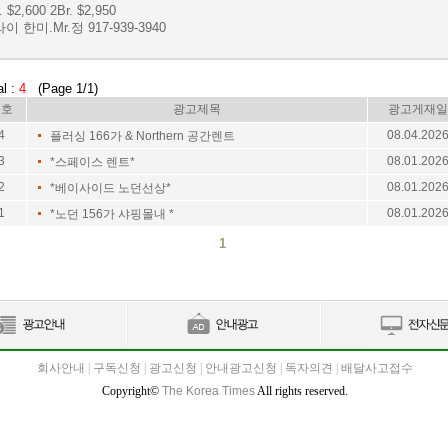
. $2,600 2Br. $2,950
이 한미.Mr.정 917-939-3940
al :
4
(Page 1/1)
번호
광고제목
광고게재일
4
08.04.202
플러싱 166가 & Northern 공간렌트
3
08.01.202
*스페이스 렌트*
2
08.01.202
*베이사이드 노던선상*
1
08.01.202
*노던 156가 샤핑몰내 *
1
회사안내
|
구독신청
|
광고신청
|
안내광고신청
|
독자의견
|
배달사고접수
Copyright©
The Korea Times
All rights reserved.