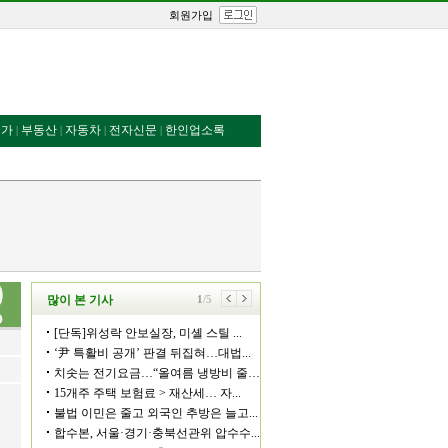
회원가입
번가
부동산
자동차
전자신문
한인업소록
|
|
|
|