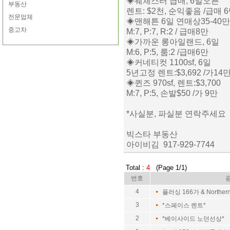
◈웨체스터 급매, 6일오픈
부동산
렌트: $2천, 순익좋음 /급매 
전문업체
◈맨해튼 6일 연매상35-40만
중고차
M:7, P:7, R:2 / 급매8만
◈가까운 롱아일랜드, 6일
M:6, P:5, 룸:2 /급매6만
◈커네티컷 1100sf, 6일
5년고정 렌트:$3,692 /가14
◈퀸즈 970sf, 렌트:$3,700
M:7, P:5, 손발$50 /가 9만
*사실분, 파실분 연락주세요
빅스타 부동산
아이비김 917-929-7744
Total :
4
(Page 1/1)
번호
4
플러싱 166가 & Northe
3
*스페이스 렌트*
2
*베이사이드 노던선상*