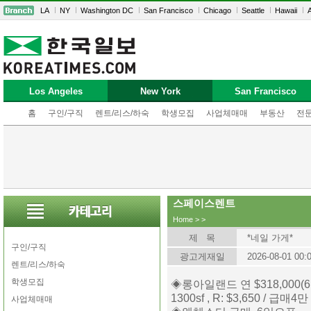
LA
NY
Washington DC
San Francisco
Chicago
Seattle
Hawaii
A
Los Angeles
New York
San Francisco
홈
구인/구직
렌트/리스/하숙
학생모집
사업체매매
부동산
전
스페이스렌트
Home
>
>
제 목
*네일 가게*
구인/구직
광고게재일
2026-08-01 00:
렌트/리스/하숙
학생모집
◈롱아일랜드 연 $318,000(6
1300sf , R: $3,650 / 급매4만
사업체매매