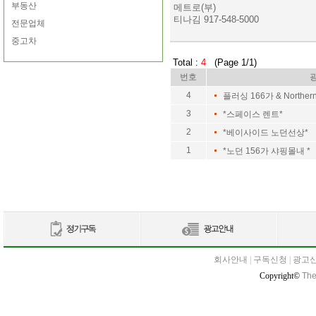
부동산
메트로(부)
티나김 917-548-5000
전문업체
중고차
Total :
4
(Page 1/1)
번호
4
플러싱 166가 & Northe
3
*스페이스 렌트*
2
*베이사이드 노던선상*
1
*노던 156가 샤핑몰내 *
회사안내
|
구독신청
|
광고
Copyright©
The