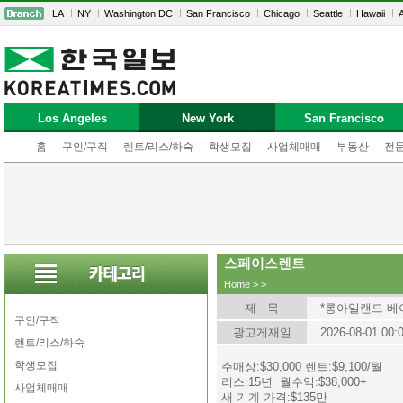
LA
NY
Washington DC
San Francisco
Chicago
Seattle
Hawaii
A
Los Angeles
New York
San Francisco
홈
구인/구직
렌트/리스/하숙
학생모집
사업체매매
부동산
전
스페이스렌트
Home
>
>
제 목
*롱아일랜드 베
구인/구직
광고게재일
2026-08-01 00:
렌트/리스/하숙
학생모집
주매상:$30,000 렌트:$9,100/월
리스:15년 월수익:$38,000+
사업체매매
새 기계 가격:$135만