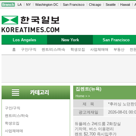
LA
NY
Washington DC
San Francisco
Chicago
Seattle
Hawaii
A
Los Angeles
New York
San Francisco
홈
구인/구직
렌트/리스/하숙
학생모집
사업체매매
부동산
전
집렌트(뉴욕)
Home
>
>
제 목
*후러싱 노던한양
구인/구직
광고게재일
2026-08-01 00:
렌트/리스/하숙
학생모집
듀플레스 2베드룸 2화장실
기차역, 버스 이용편리
사업체매매
렌트 $2,700 즉시입주가