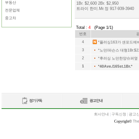
부동산
1Br. $2,600 2Br. $2,950
트라이 한미.Mr.정 917-939-3940
전문업체
중고차
Total :
4
(Page 1/1)
번호
4
*플러싱163가 샌포드에
3
*노던/파슨스 대형1Br.$2
2
*후러싱 노던한양슈퍼옆 1
1
*40Ave./165st.1Br.*
회사안내
|
구독신청
|
광고
Copyright©
The