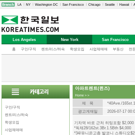
LA
NY
Washington DC
San Francisco
Chicago
Seattle
Hawaii
A
Los Angeles
New York
San Francisco
홈
구인/구직
렌트/리스/하숙
학생모집
사업체매매
부동산
전
아파트렌트(퀸즈)
Home
>
>
제 목
*40Ave./165st.1
구인/구직
광고게재일
2026-07-17 00:
렌트/리스/하숙
학생모집
기차역 바로 근처 히팅포함 $2,000
*독채28/162st.3Br.1.5Bth $4,000
사업체매매
*34/유니온고층 발코니 스튜디오$2,