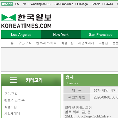
LA
NY
Washington DC
San Francisco
Chicago
Seattle
Hawaii
A
Los Angeles
New York
San Francisco
홈
구인/구직
렌트/리스/하숙
학생모집
사업체매매
부동산
전
융자
Home
>
>
제 목
융자:개인,비지
구인/구직
광고게재일
2026-08-01 00:
렌트/리스/하숙
학생모집
크레딧 카드: 교정
암호 화폐: 금, 은
사업체매매
(Bit.Eth,Xrp,Doge,Gold,Silver)