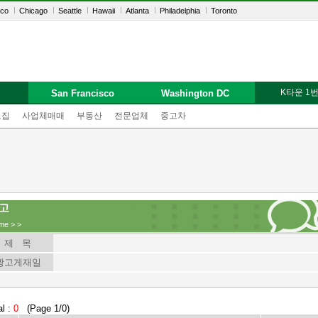
sco
Chicago
Seattle
Hawaii
Atlanta
Philadelphia
Toronto
K타운 1
San Francisco
Washington DC
모집
사업체매매
부동산
전문업체
중고차
고
me
>
>
제 목
광고게재일
al :
0
(Page 1/0)