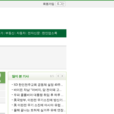
회원가입
번가
부동산
자동차
전자신문
한인업소록
|
|
|
|