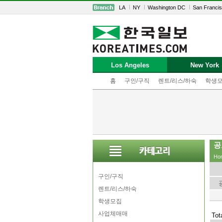
LA
NY
Washington DC
San Franci
Los Angeles
New York
홈
구인/구직
렌트/리스/하숙
학생
공
Ho
구인/구직
렌트/리스/하숙
학생모집
사업체매매
Tot