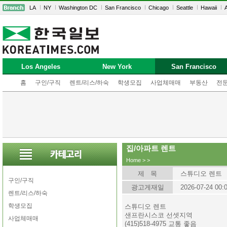
LA
NY
Washington DC
San Francisco
Chicago
Seattle
Hawaii
A
Los Angeles
New York
San Francisco
홈
구인/구직
렌트/리스/하숙
학생모집
사업체매매
부동산
전
집/아파트 렌트
Home
>
>
제 목
스튜디오 렌트
구인/구직
광고게재일
2026-07-24 00:
렌트/리스/하숙
학생모집
스튜디오 렌트
샌프란시스코 선셋지역
사업체매매
(415)518-4975 교통 좋음