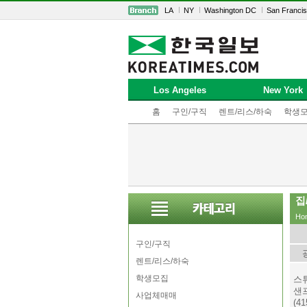
LA
NY
Washington DC
San Franci
Los Angeles
New York
홈
구인/구직
렌트/리스/하숙
학생
집
Ho
구인/구직
렌트/리스/하숙
학생모집
스
샌
사업체매매
(4