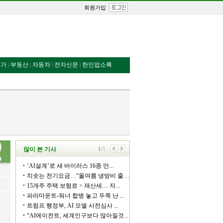
회원가입
번가
부동산
자동차
전자신문
한인업소록
|
|
|
|