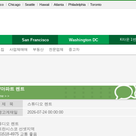
sco
Chicago
Seattle
Hawaii
Atlanta
Philadelphia
Toronto
K타운 1
San Francisco
Washington DC
모집
사업체매매
부동산
전문업체
중고차
/아파트 렌트
me
>
>
제 목
스튜디오 렌트
광고게재일
2026-07-24 00:00:00
튜디오 렌트
프란시스코 선셋지역
15)518-4975 교통 좋음