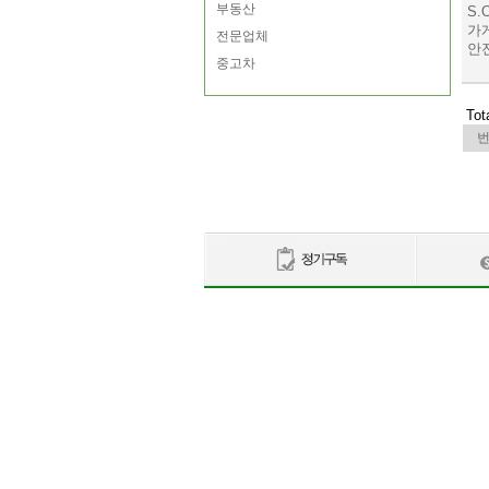
부동산
S.
가
전문업체
안전
중고차
Tot