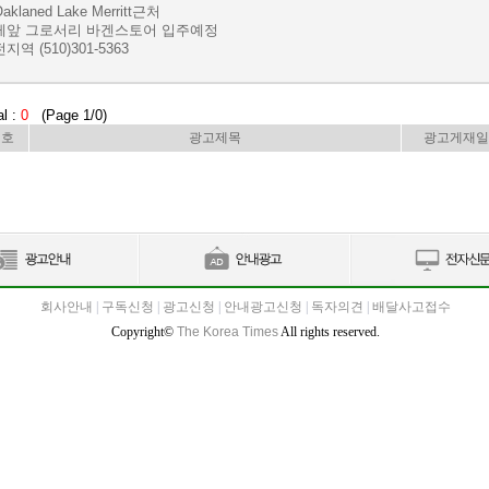
Oaklaned Lake Merritt근처
게앞 그로서리 바겐스토어 입주예정
지역 (510)301-5363
al :
0
(Page 1/0)
번호
광고제목
광고게재일
회사안내
|
구독신청
|
광고신청
|
안내광고신청
|
독자의견
|
배달사고접수
Copyright©
The Korea Times
All rights reserved.