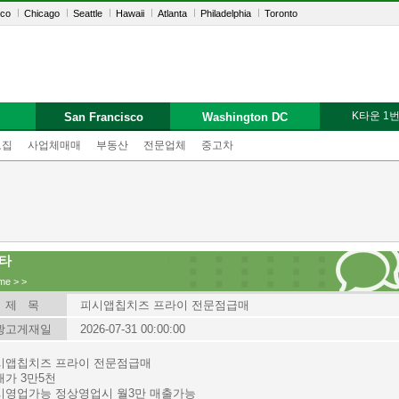
sco
Chicago
Seattle
Hawaii
Atlanta
Philadelphia
Toronto
K타운 1
San Francisco
Washington DC
모집
사업체매매
부동산
전문업체
중고차
타
me
>
>
제 목
피시앱칩치즈 프라이 전문점급매
광고게재일
2026-07-31 00:00:00
시앱칩치즈 프라이 전문점급매
매가 3만5천
시영업가능 정상영업시 월3만 매출가능