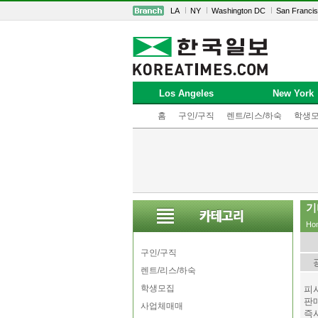
LA
NY
Washington DC
San Franci
Los Angeles
New York
홈
구인/구직
렌트/리스/하숙
학생
기
Ho
구인/구직
렌트/리스/하숙
학생모집
피
판
사업체매매
즉