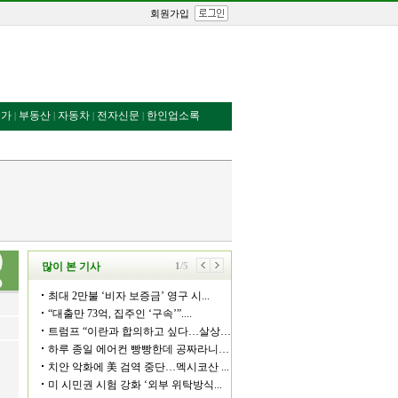
회원가입
번가
부동산
자동차
전자신문
한인업소록
|
|
|
|