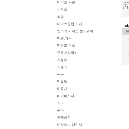
비디오,사진
소
(21
세탁소
식당
나이트클럽,카페
Tot
햄버거,커피샵,샌드위치
마켓,리커
페인트,청소
주유소및정비
가정부
기술직
목공
덴탈랩
미용사
베이비시터
기타
구직
봉재공장
디자이너.패턴사