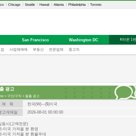
sco
Chicago
Seattle
Hawaii
Atlanta
Philadelphia
Toronto
K타운 1
San Francisco
Washington DC
모집
사업체매매
부동산
전문업체
중고차
출 광고
me
>
구인/구직
> 돌출 광고
제 목
한국(W)---($)미국
광고게재일
2026-08-01 00:00:00
일동시(고액전문)
국-미국 가져올 분 환영
국-미국 가져올 분 환율우대