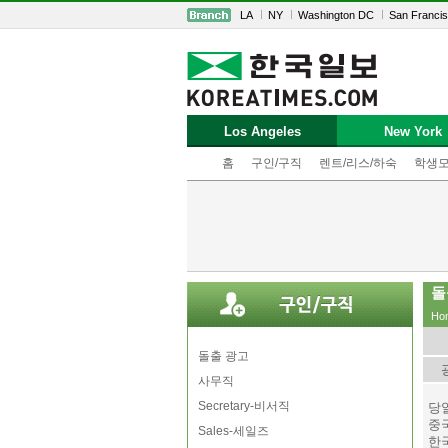
LA
NY
Washington DC
San Franci
Los Angeles
New York
홈
구인/구직
렌트/리스/하숙
학생
돌
Ho
돌출 광고
사무직
Secretary-비서직
당
중
Sales-세일즈
한