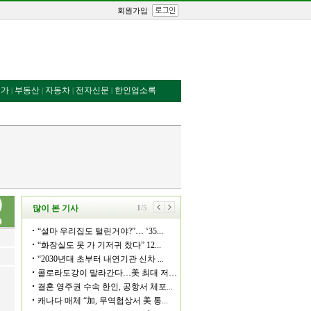
회원가입
번가
부동산
자동차
전자신문
한인업소록
|
|
|
|