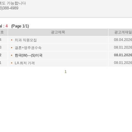
액도 가능합니다
3)388-4989
al :
4
(Page 1/1)
번호
광고제목
광고게재일
4
08.04.202
치과 직원모집
3
08.01.202
결혼+영주권수속
2
08.01.202
한국(W)---($)미국
1
08.01.202
LA 최저 가격
1