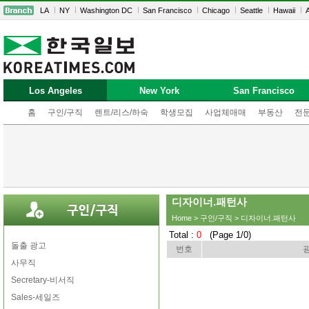
LA
NY
Washington DC
San Francisco
Chicago
Seattle
Hawaii
A
Los Angeles
New York
San Francisco
홈
구인/구직
렌트/리스/하숙
학생모집
사업체매매
부동산
전
디자이너.패턴사
Home
>
구인/구직
> 디자이너.패턴사
Total :
0
(Page 1/0)
돌출 광고
번호
사무직
Secretary-비서직
Sales-세일즈