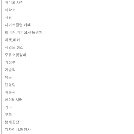
비디오,사진
세탁소
식당
나이트클럽,카페
햄버거,커피샵,샌드위치
마켓,리커
페인트,청소
주유소및정비
가정부
기술직
목공
덴탈랩
미용사
베이비시터
기타
구직
봉재공장
디자이너.패턴사