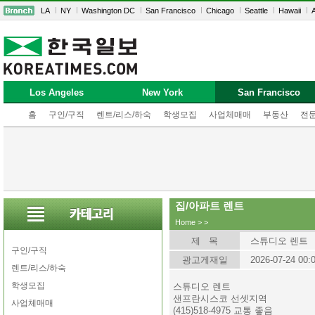
LA
NY
Washington DC
San Francisco
Chicago
Seattle
Hawaii
A
Los Angeles
New York
San Francisco
홈
구인/구직
렌트/리스/하숙
학생모집
사업체매매
부동산
전
집/아파트 렌트
Home
>
>
제 목
스튜디오 렌트
구인/구직
광고게재일
2026-07-24 00:
렌트/리스/하숙
학생모집
스튜디오 렌트
샌프란시스코 선셋지역
사업체매매
(415)518-4975 교통 좋음