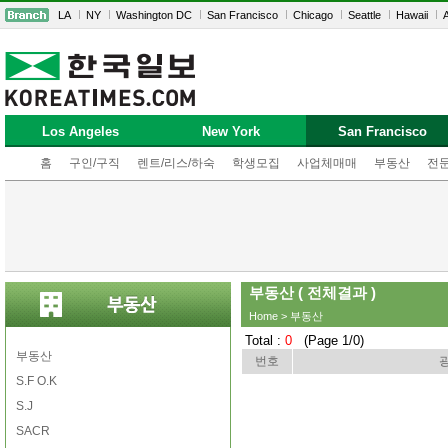
LA
NY
Washington DC
San Francisco
Chicago
Seattle
Hawaii
A
Los Angeles
New York
San Francisco
홈
구인/구직
렌트/리스/하숙
학생모집
사업체매매
부동산
전
부동산 ( 전체결과 )
Home
>
부동산
Total :
0
(Page 1/0)
부동산
번호
S.F O.K
S.J
SACR