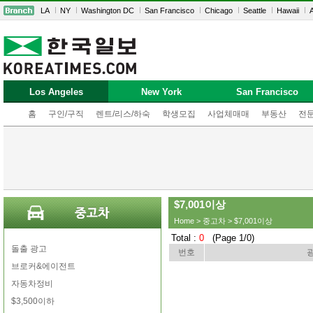
LA
NY
Washington DC
San Francisco
Chicago
Seattle
Hawaii
A
Los Angeles
New York
San Francisco
홈
구인/구직
렌트/리스/하숙
학생모집
사업체매매
부동산
전
$7,001이상
Home
>
중고차
> $7,001이상
Total :
0
(Page 1/0)
돌출 광고
번호
브로커&에이전트
자동차정비
$3,500이하