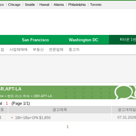
sco
Chicago
Seattle
Hawaii
Atlanta
Philadelphia
Toronto
K타운 1
San Francisco
Washington DC
모집
사업체매매
부동산
전문업체
중고차
BR.APT-LA
me
>
렌트-리스-하숙
> 1BR.APT-LA
al :
1
(Page 1/1)
번호
광고제목
광고게재일
1
07.31.202
1Br+1Ba+1Pk $1,850
1