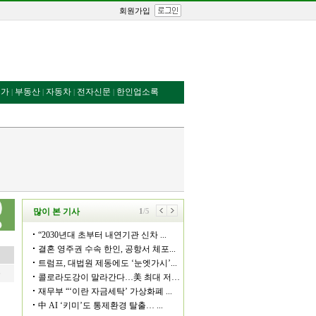
회원가입
번가
부동산
자동차
전자신문
한인업소록
|
|
|
|
6