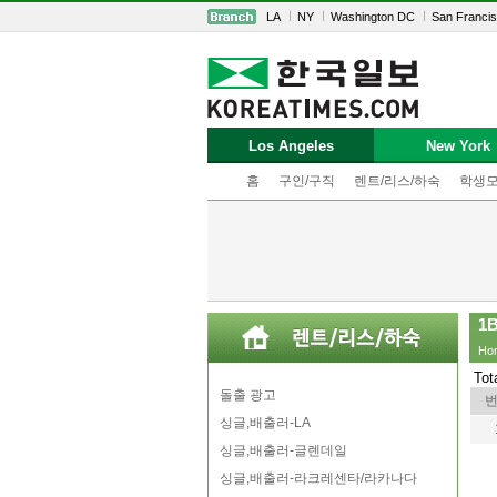
LA
NY
Washington DC
San Franci
Los Angeles
New York
홈
구인/구직
렌트/리스/하숙
학생
1
Ho
Tot
돌출 광고
싱글,배출러-LA
싱글,배출러-글렌데일
싱글,배출러-라크레센타/라카나다