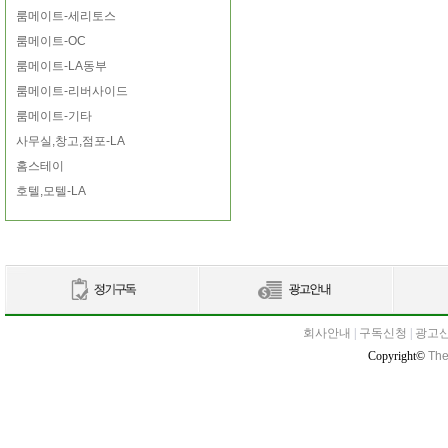
룸메이트-세리토스
룸메이트-OC
룸메이트-LA동부
룸메이트-리버사이드
룸메이트-기타
사무실,창고,점포-LA
홈스테이
호텔,모텔-LA
회사안내
|
구독신청
|
광고
Copyright©
The