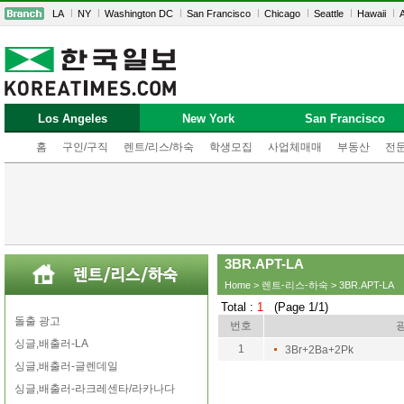
LA
NY
Washington DC
San Francisco
Chicago
Seattle
Hawaii
A
Los Angeles
New York
San Francisco
홈
구인/구직
렌트/리스/하숙
학생모집
사업체매매
부동산
전
3BR.APT-LA
Home
>
렌트-리스-하숙
> 3BR.APT-LA
Total :
1
(Page 1/1)
돌출 광고
번호
싱글,배출러-LA
1
3Br+2Ba+2Pk
싱글,배출러-글렌데일
싱글,배출러-라크레센타/라카나다